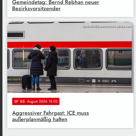
Gemeindetag: Bernd Rebhan neuer
Bezirksvorsitzender
Symbolbild/pureshot/stock.adobe.com
05
. August 2026 15:02
notes
Aggressiver Fahrgast: ICE muss
außerplanmäßig halten