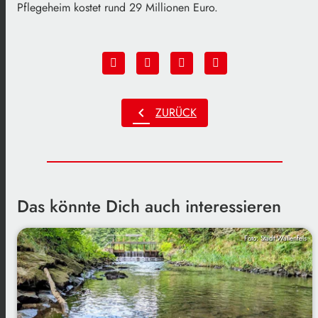
Pflegeheim kostet rund 29 Millionen Euro.
chevron_left
ZURÜCK
Das könnte Dich auch interessieren
Foto: Stadt Wallenfels