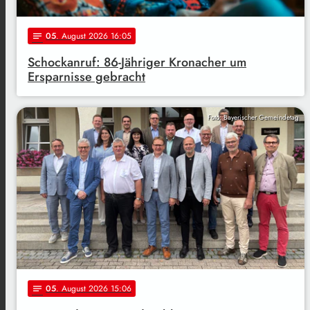
05
. August 2026 16:05
notes
Schockanruf: 86-Jähriger Kronacher um
Ersparnisse gebracht
Foto: Bayerischer Gemeindetag
05
. August 2026 15:06
notes