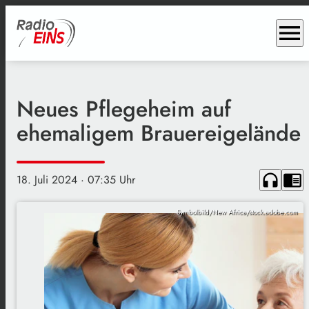
menu
Neues Pflegeheim auf
ehemaligem Brauereigelände
headphones
chrome_reader_mode
18. Juli 2024
· 07:35 Uhr
Symbolbild/New Africa/stock.adobe.com