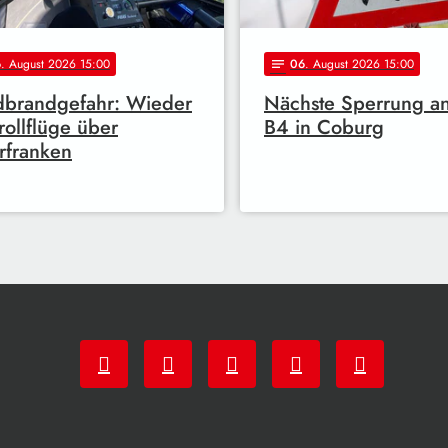
6
. August 2026 15:00
06
. August 2026 15:00
notes
dbrandgefahr: Wieder
Nächste Sperrung a
rollflüge über
B4 in Coburg
rfranken