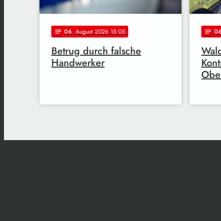
06
. August 2026 15:05
0
notes
notes
Betrug durch falsche
Wal
Handwerker
Kont
Obe