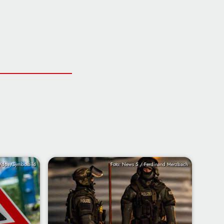
r/dpa/Symbolbild
Foto: News 5 / Ferdinand Merzbach