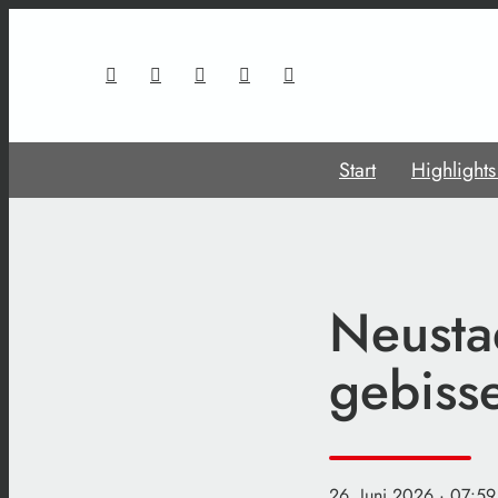
Start
Highlight
Neusta
gebiss
26. Juni 2026
· 07:59