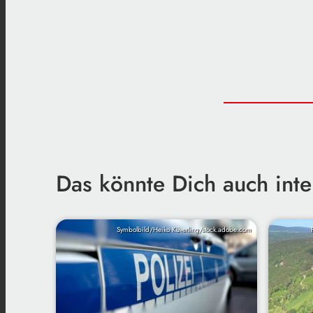
Das könnte Dich auch inte
Symbolbild/Heiko Küverling/stock.adobe.com