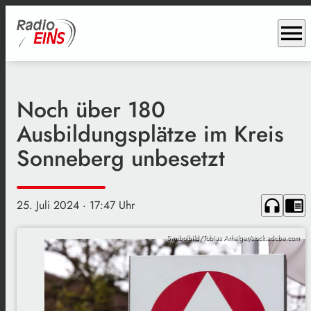
menu
Noch über 180
Ausbildungsplätze im Kreis
Sonneberg unbesetzt
headphones
chrome_reader_mode
25. Juli 2024
· 17:47 Uhr
Symbolbild/Tobias Arhelger/stock.adobe.com