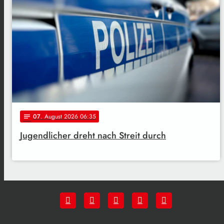
07
. August 2026 06:35
notes
Jugendlicher dreht nach Streit durch