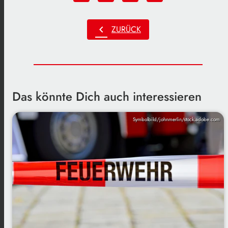
chevron_left
ZURÜCK
Das könnte Dich auch interessieren
Symbolbild/johnmerlin/stock.adobe.com