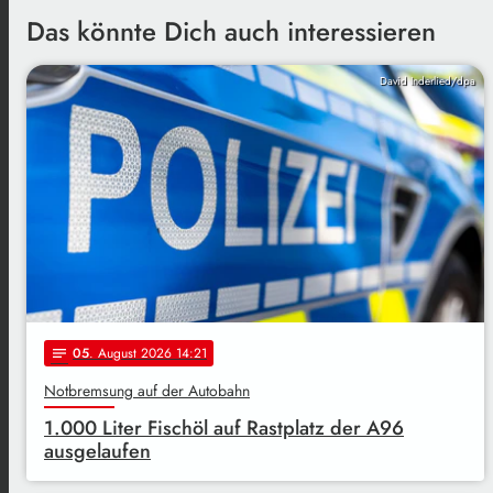
Das könnte Dich auch interessieren
David Inderlied/dpa
05
. August 2026 14:21
notes
Notbremsung auf der Autobahn
1.000 Liter Fischöl auf Rastplatz der A96
ausgelaufen