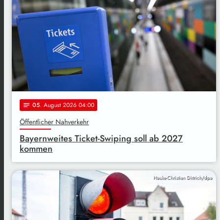
05
. August 2026 04:00
notes
Öffentlicher Nahverkehr
Bayernweites Ticket-Swiping soll ab 2027
kommen
Hauke-Christian Dittrich/dpa