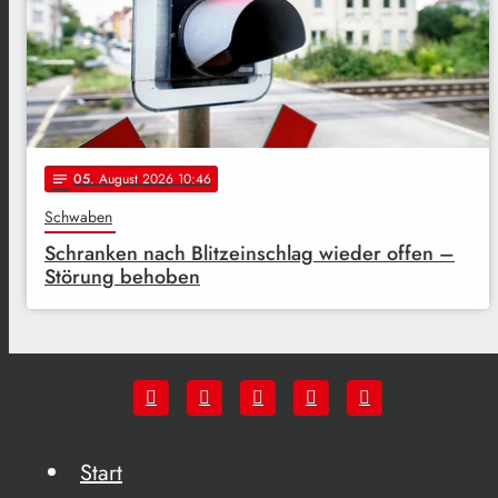
05
. August 2026 10:46
notes
Schwaben
Schranken nach Blitzeinschlag wieder offen –
Störung behoben
Start