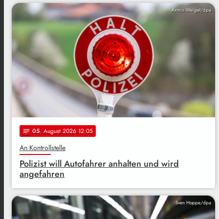
Armin Weigel/dpa
05
. August 2026 12:05
notes
An Kontrollstelle
Polizist will Autofahrer anhalten und wird
angefahren
Sven Hoppe/dpa