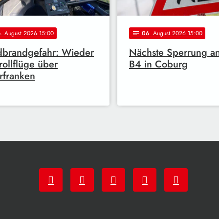
6
. August 2026 15:00
06
. August 2026 15:00
notes
dbrandgefahr: Wieder
Nächste Sperrung a
rollflüge über
B4 in Coburg
rfranken