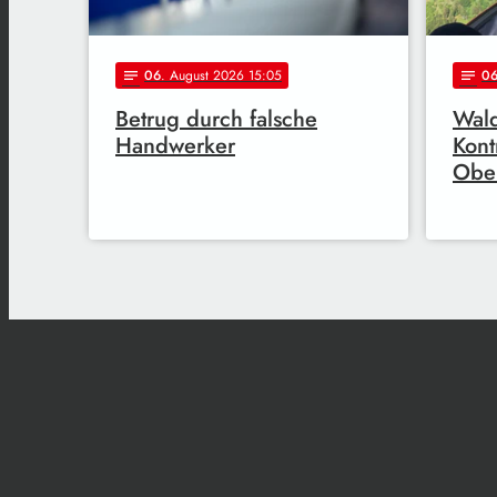
06
. August 2026 15:05
0
notes
notes
Betrug durch falsche
Wal
Handwerker
Kont
Obe