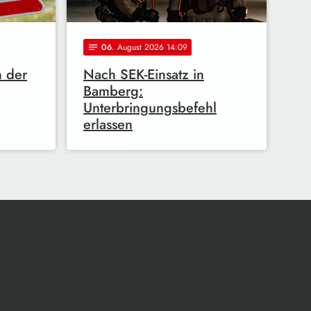
06
. August 2026 14:09
notes
n der
Nach SEK-Einsatz in
Bamberg:
Unterbringungsbefehl
erlassen