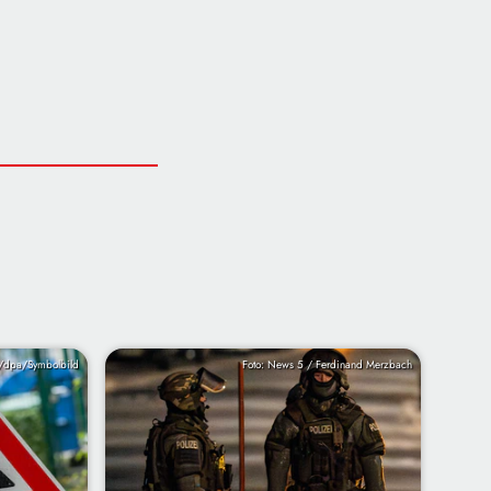
r/dpa/Symbolbild
Foto: News 5 / Ferdinand Merzbach