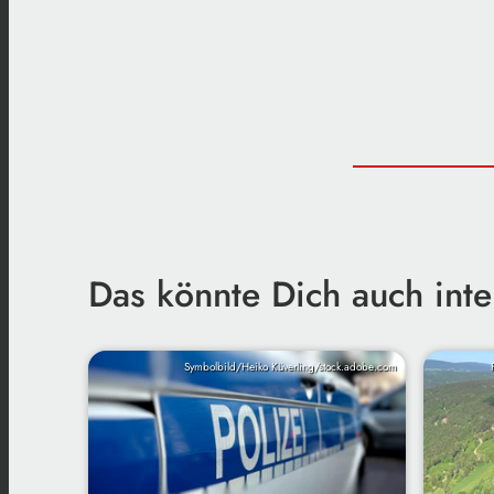
Das könnte Dich auch inte
Symbolbild/Heiko Küverling/stock.adobe.com