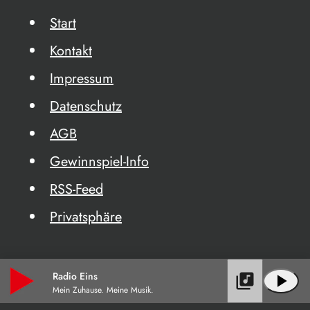
Start
Kontakt
Impressum
Datenschutz
AGB
Gewinnspiel-Info
RSS-Feed
Privatsphäre
Radio Eins
library_music
play_arrow
Mein Zuhause. Meine Musik.