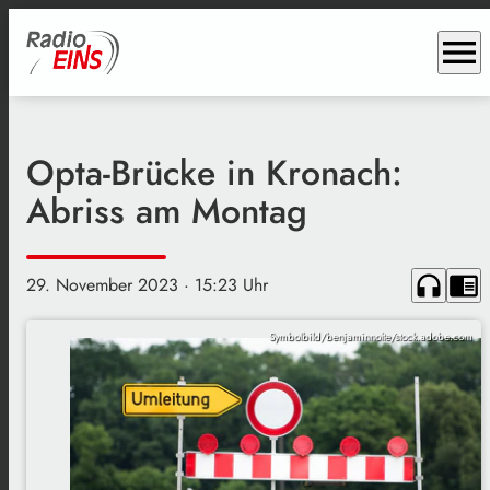
menu
Opta-Brücke in Kronach:
Abriss am Montag
headphones
chrome_reader_mode
29. November 2023
· 15:23 Uhr
Symbolbild/benjaminnolte/stock.adobe.com