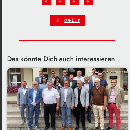
chevron_left
ZURÜCK
Das könnte Dich auch interessieren
Foto: Bayerischer Gemeindetag