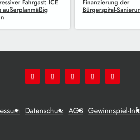
essiver Fahrgast: ICE
Finanzierung der
s außerplanmäßig
Bürgerspital-Sanieru
en
ressum
Datenschutz
AGB
Gewinnspiel-Inf