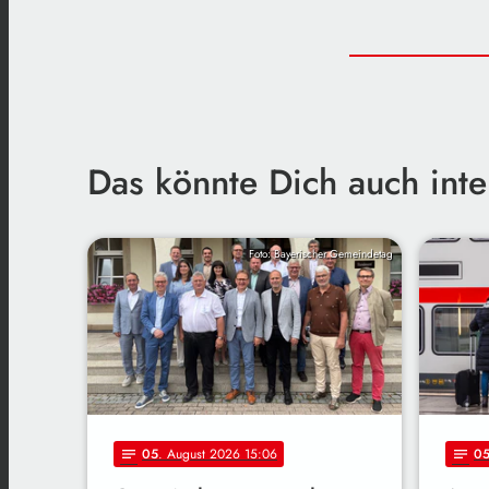
Das könnte Dich auch inte
Foto: Bayerischer Gemeindetag
05
. August 2026 15:06
0
notes
notes