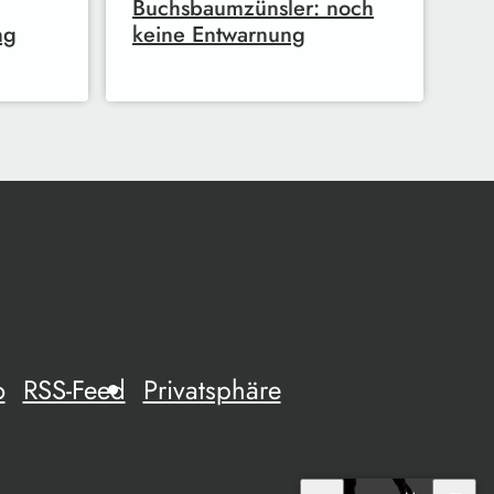
Buchsbaumzünsler: noch
ng
keine Entwarnung
o
RSS-Feed
Privatsphäre