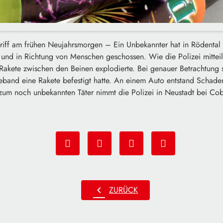
riff am frühen Neujahrsmorgen – Ein Unbekannter hat in Rödental e
t und in Richtung von Menschen geschossen. Wie die Polizei mittei
Rakete zwischen den Beinen explodierte. Bei genauer Betrachtung s
beband eine Rakete befestigt hatte. An einem Auto entstand Schad
um noch unbekannten Täter nimmt die Polizei in Neustadt bei Co
chevron_left
ZURÜCK