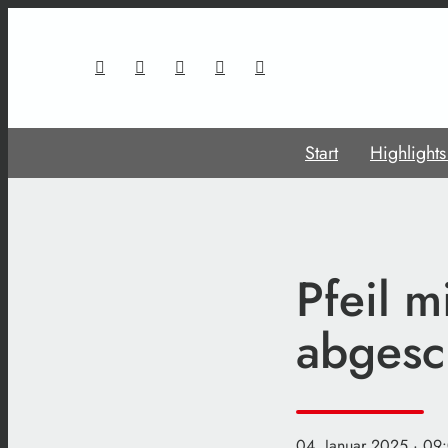
Start
Highlight
Pfeil m
abgesc
04. Januar 2025
· 09