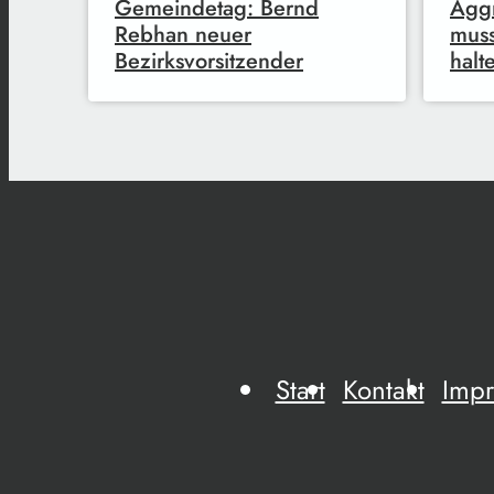
Gemeindetag: Bernd
Aggr
Rebhan neuer
mus
Bezirksvorsitzender
halt
Start
Kontakt
Imp