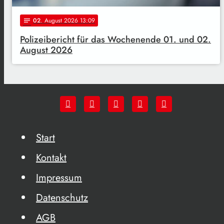
02
. August 2026 13:09
notes
Polizeibericht für das Wochenende 01. und 02.
August 2026
Start
Kontakt
Impressum
Datenschutz
AGB