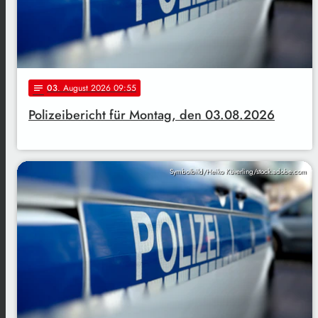
03
. August 2026 09:55
notes
Polizeibericht für Montag, den 03.08.2026
Symbolbild/Heiko Küverling/stock.adobe.com