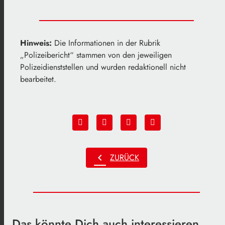
Hinweis:
Die Informationen in der Rubrik
„Polizeibericht“ stammen von den jeweiligen
Polizeidienststellen und wurden redaktionell nicht
bearbeitet.
chevron_left
ZURÜCK
Das könnte Dich auch interessieren