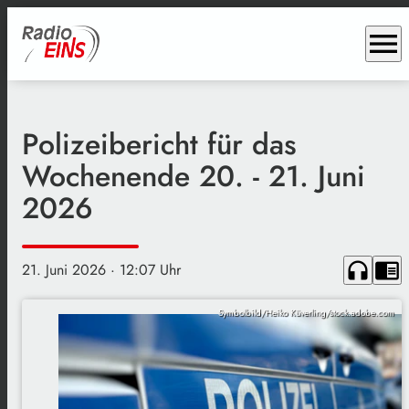
menu
Polizeibericht für das
Wochenende 20. - 21. Juni
2026
headphones
chrome_reader_mode
21. Juni 2026
· 12:07 Uhr
Symbolbild/Heiko Küverling/stock.adobe.com