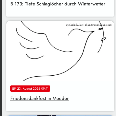
B 173: Tiefe Schlaglöcher durch Winterwetter
Symbolbild/bwi_cliparts/stock.adobe.com
23
. August 2025 09:11
notes
Friedensdankfest in Meeder