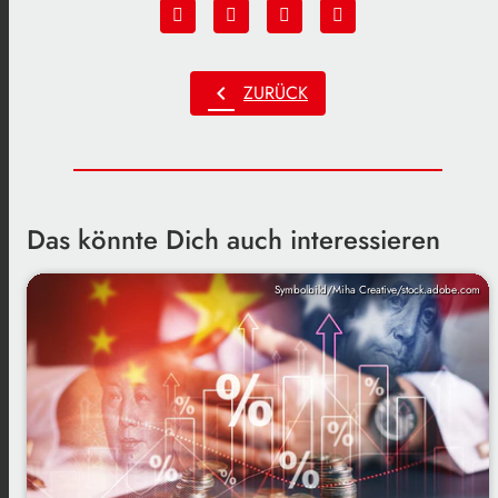
chevron_left
ZURÜCK
Das könnte Dich auch interessieren
Symbolbild/Miha Creative/stock.adobe.com