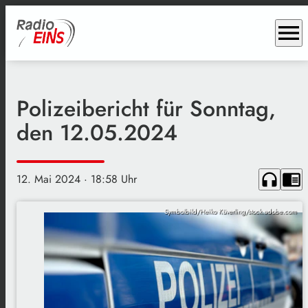
menu
Polizeibericht für Sonntag,
den 12.05.2024
headphones
chrome_reader_mode
12. Mai 2024
· 18:58 Uhr
Symbolbild/Heiko Küverling/stock.adobe.com