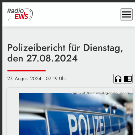
menu
Polizeibericht für Dienstag,
den 27.08.2024
headphones
chrome_reader_mode
27. August 2024
· 07:19 Uhr
Symbolbild/Heiko Küverling/stock.adobe.com