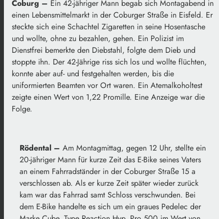
Coburg –
Ein 42-jähriger Mann begab sich Montagabend in
einen Lebensmittelmarkt in der Coburger Straße in Eisfeld. Er
steckte sich eine Schachtel Zigaretten in seine Hosentasche
und wollte, ohne zu bezahlen, gehen. Ein Polizist im
Dienstfrei bemerkte den Diebstahl, folgte dem Dieb und
stoppte ihn. Der 42-Jährige riss sich los und wollte flüchten,
konnte aber auf- und festgehalten werden, bis die
uniformierten Beamten vor Ort waren. Ein Atemalkoholtest
zeigte einen Wert von 1,22 Promille. Eine Anzeige war die
Folge.
Rödental –
Am Montagmittag, gegen 12 Uhr, stellte ein
20-jähriger Mann für kurze Zeit das E-Bike seines Vaters
an einem Fahrradständer in der Coburger Straße 15 a
verschlossen ab. Als er kurze Zeit später wieder zurück
kam war das Fahrrad samt Schloss verschwunden. Bei
dem E-Bike handelte es sich um ein graues Pedelec der
Marke Cube, Type Reaction Hyp. Pro 500 im Wert von