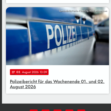
Symbolbild/Heiko Küverling/stock.adobe.com
02
. August 2026 13:09
notes
Polizeibericht für das Wochenende 01. und 02.
August 2026