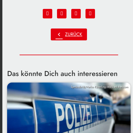
chevron_left
ZURÜCK
Das könnte Dich auch interessieren
Symbolbild/Heiko Küverling/stock.adobe.com