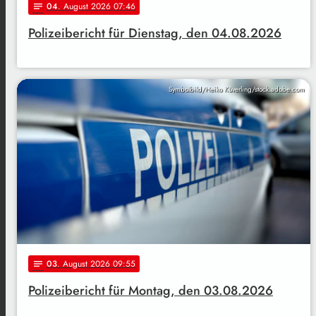
04
. August 2026 07:46
notes
Polizeibericht für Dienstag, den 04.08.2026
Symbolbild/Heiko Küverling/stock.adobe.com
03
. August 2026 09:55
notes
Polizeibericht für Montag, den 03.08.2026