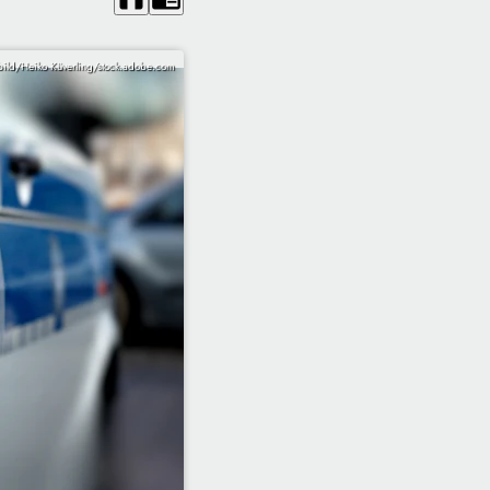
ild/Heiko Küverling/stock.adobe.com