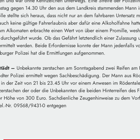
n und war ohne Kennzeichen unterwegs. Eine Streife der Polizeii
mstag gegen 14.30 Uhr den aus dem Landkreis stammenden Mann in
e stellte sich heraus, dass nicht nur an dem fahrbaren Untersatz m
uch keine gültige Fahrerlaubnis aber dafür eine Alkoholfahne hatte.
 am Alkomaten erbrachte einen Wert von über einem Promille, wes
durchgeführt wurde. Ob das Gefährt letztendlich einer Zulassung 
rmittelt werden. Beide Erfordernisse konnte der Mann jedenfalls vo
burger Polizei hat die Ermittlungen aufgenommen.
tädt –
Unbekannte zerstachen am Sonntagabend zwei Reifen am F
adter Polizei ermittelt wegen Sachbeschädigung. Der Mann aus Röd
in der Zeit von 21 bis 23.45 Uhr vor einem Anwesen im Rödentaler
zerstachen der oder die Unbekannten die beiden Hinterreifen des F
er Höhe von 300 Euro. Sachdienliche Zeugenhinweise zu dem Vorfa
Tel.-Nr. 09568/9431-0 entgegen