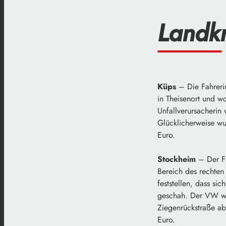
Landkr
Küps
– Die Fahreri
in Theisenort und wo
Unfallverursacherin
Glücklicherweise wu
Euro.
Stockheim
– Der Fa
Bereich des rechten
feststellen, dass si
geschah. Der VW wa
Ziegenrückstraße abg
Euro.