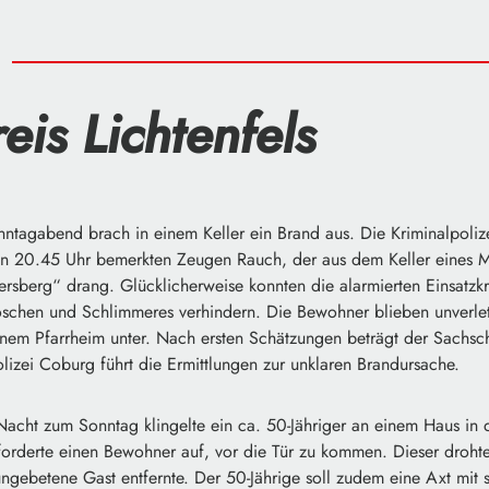
eis Lichtenfels
tagabend brach in einem Keller ein Brand aus. Die Kriminalpolize
n 20.45 Uhr bemerkten Zeugen Rauch, der aus dem Keller eines M
rsberg“ drang. Glücklicherweise konnten die alarmierten Einsatzk
öschen und Schlimmeres verhindern. Die Bewohner blieben unverle
inem Pfarrheim unter. Nach ersten Schätzungen beträgt der Sachs
lizei Coburg führt die Ermittlungen zur unklaren Brandursache.
Nacht zum Sonntag klingelte ein ca. 50-Jähriger an einem Haus in 
forderte einen Bewohner auf, vor die Tür zu kommen. Dieser drohte 
ungebetene Gast entfernte. Der 50-Jährige soll zudem eine Axt mit 