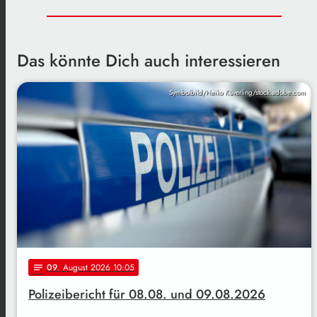
Das könnte Dich auch interessieren
Symbolbild/Heiko Küverling/stock.adobe.com
09
. August 2026 10:05
notes
Polizeibericht für 08.08. und 09.08.2026