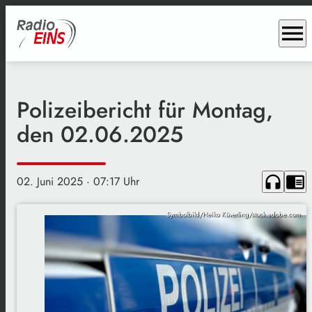
menu
Polizeibericht für Montag,
den 02.06.2025
headphones
chrome_reader_mode
02. Juni 2025
· 07:17 Uhr
Symbolbild/Heiko Küverling/stock.adobe.com