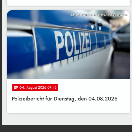
Symbolbild/Heiko Küverling/stock.adobe.com
04
. August 2026 07:46
notes
Polizeibericht für Dienstag, den 04.08.2026