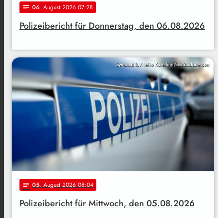
06
. August 2026 07:28
notes
Polizeibericht für Donnerstag, den 06.08.2026
Symbolbild/Heiko Küverling/stock.adobe.com
05
. August 2026 08:04
notes
Polizeibericht für Mittwoch, den 05.08.2026