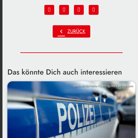
chevron_left
ZURÜCK
Das könnte Dich auch interessieren
Symbolbild/Heiko Küverling/stock.adobe.com