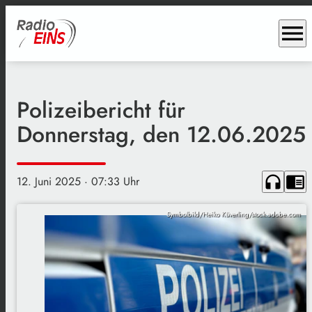
menu
Polizeibericht für
Donnerstag, den 12.06.2025
headphones
chrome_reader_mode
12. Juni 2025
· 07:33 Uhr
Symbolbild/Heiko Küverling/stock.adobe.com