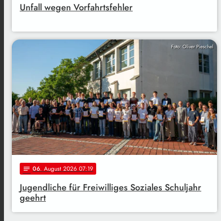
Unfall wegen Vorfahrtsfehler
Foto: Oliver Pieschel
06
. August 2026 07:19
notes
Jugendliche für Freiwilliges Soziales Schuljahr
geehrt