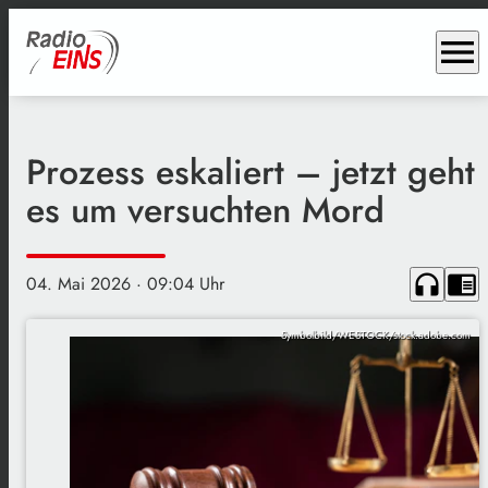
menu
Prozess eskaliert – jetzt geht
es um versuchten Mord
headphones
chrome_reader_mode
04. Mai 2026
· 09:04 Uhr
Symbolbild/WESTOCK/stock.adobe.com