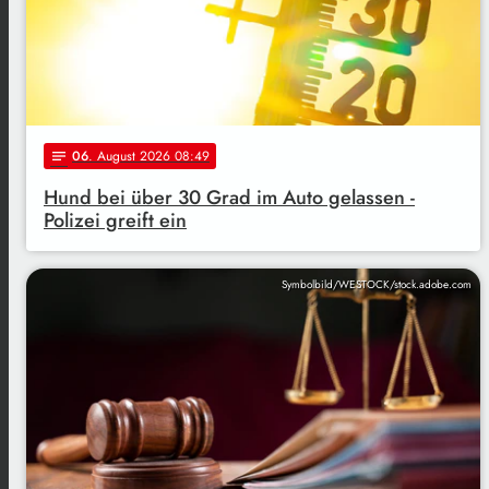
06
. August 2026 08:49
notes
Hund bei über 30 Grad im Auto gelassen -
Polizei greift ein
Symbolbild/WESTOCK/stock.adobe.com