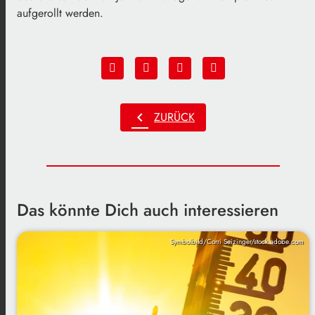
aufgerollt werden.
chevron_left
ZURÜCK
Das könnte Dich auch interessieren
Symbolbild/Corri Seizinger/stock.adobe.com