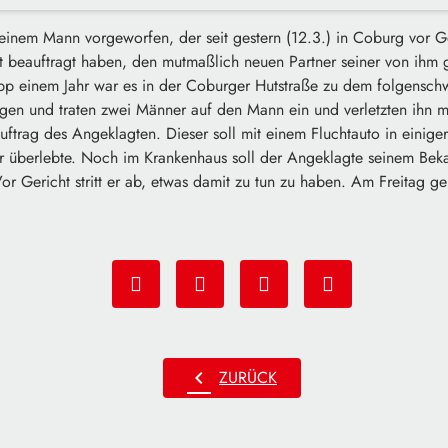
inem Mann vorgeworfen, der seit gestern (12.3.) in Coburg vor Ger
t beauftragt haben, den mutmaßlich neuen Partner seiner von ihm 
p einem Jahr war es in der Coburger Hutstraße zu dem folgensch
en und traten zwei Männer auf den Mann ein und verletzten ihn 
trag des Angeklagten. Dieser soll mit einem Fluchtauto in einige
 überlebte. Noch im Krankenhaus soll der Angeklagte seinem Bek
r Gericht stritt er ab, etwas damit zu tun zu haben. Am Freitag ge
chevron_left
ZURÜCK