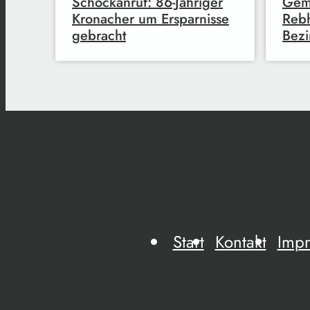
Schockanruf: 86-Jähriger
Gem
Kronacher um Ersparnisse
Reb
gebracht
Bezi
Start
Kontakt
Imp