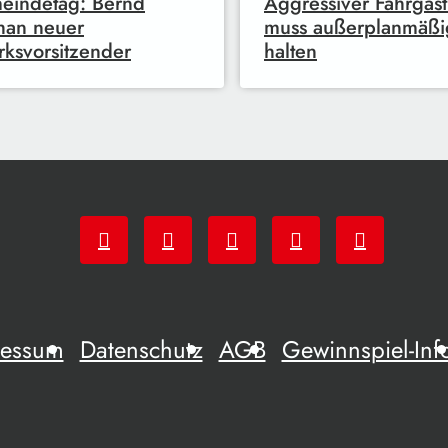
eindetag: Bernd
Aggressiver Fahrgast
han neuer
muss außerplanmäßi
rksvorsitzender
halten
ressum
Datenschutz
AGB
Gewinnspiel-Inf