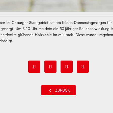
mer im Coburger Stadtgebiet hat am frühen Donnerstagmorgen für 
 gesorgt. Um 3.10 Uhr meldete ein 50-Jähriger Rauchentwicklung i
 entdeckte glühende Holzkohle im Müllsack. Diese wurde umgehen
chädigt.
chevron_left
ZURÜCK