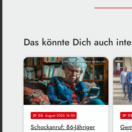
Das könnte Dich auch inte
Symbolbild/ Silver Lining Shots/stock.adobe.com
05
. August 2026 16:05
0
notes
notes
Schockanruf: 86-Jähriger
Gem