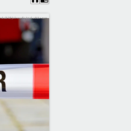
mbolbild/johnmerlin/stock.adobe.com