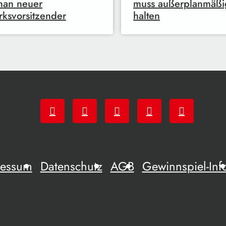
han neuer
muss außerplanmäßi
rksvorsitzender
halten
ressum
Datenschutz
AGB
Gewinnspiel-Inf