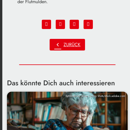
der Flutmulden.
chevron_left
ZURÜCK
Das könnte Dich auch interessieren
Symbolbild/ Silver Lining Shots/stock.adobe.com