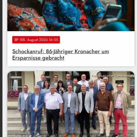
05
. August 2026 16:05
notes
Schockanruf: 86-Jähriger Kronacher um
Ersparnisse gebracht
Foto: Bayerischer Gemeindetag