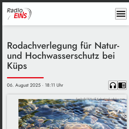
menu
Rodachverlegung für Natur-
und Hochwasserschutz bei
Küps
headphones
chrome_reader_mode
06. August 2025
· 18:11 Uhr
Symbolbild/Iosif Yurlov/stock.adobe.com