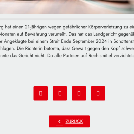
 hat einen 21-Jährigen wegen gefährlicher Körperverletzung zu eine
Monaten auf Bewährung verurteilt. Das hat das Landgericht gegenü
der Angeklagte bei einem Streit Ende September 2024 in Schottenst
chlagen. Die Richterin betonte, dass Gewalt gegen den Kopf schw
te das Gericht nicht. Da alle Parteien auf Rechtsmittel verzichteten
chevron_left
ZURÜCK