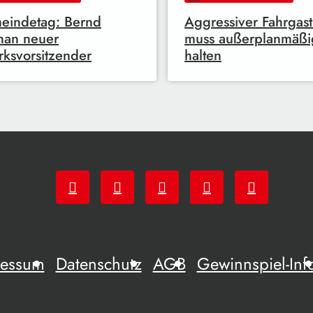
eindetag: Bernd
Aggressiver Fahrgast
han neuer
muss außerplanmäßi
rksvorsitzender
halten
ressum
Datenschutz
AGB
Gewinnspiel-Inf