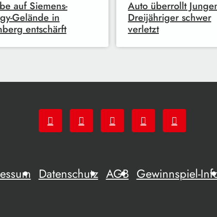
e auf Siemens-
Auto überrollt Jungen
gy-Gelände in
Dreijähriger schwer
berg entschärft
verletzt
ressum
Datenschutz
AGB
Gewinnspiel-Inf