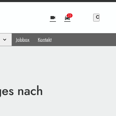
25
videocam
directions_car
search
Jobbox
Kontakt
ges nach