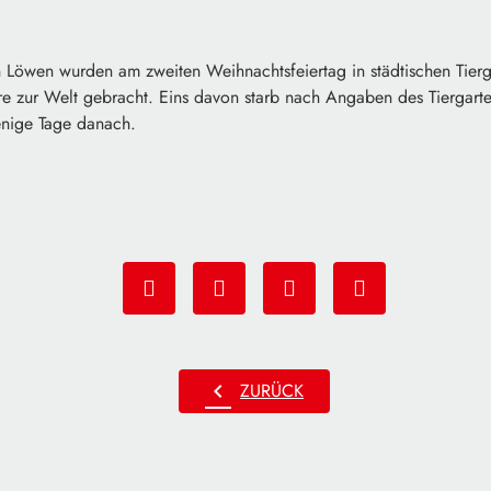
n Löwen wurden am zweiten Weihnachtsfeiertag in städtischen Tier
re zur Welt gebracht. Eins davon starb nach Angaben des Tiergarte
enige Tage danach.
chevron_left
ZURÜCK