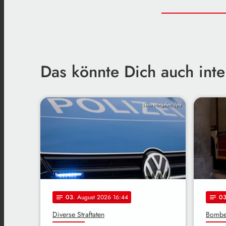
Das könnte Dich auch inte
Lino Mirgeler/dpa
03
. August 2026 16:44
0
notes
notes
Diverse Straftaten
Bombe 