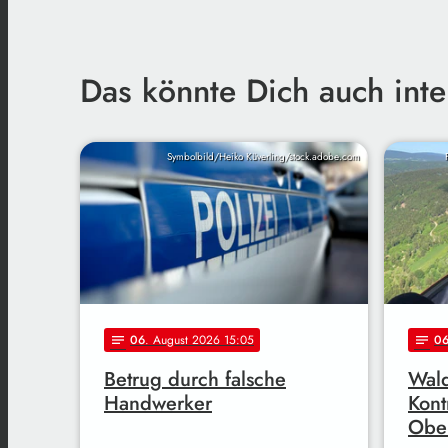
Das könnte Dich auch inte
Symbolbild/Heiko Küverling/stock.adobe.com
06
. August 2026 15:05
0
notes
notes
Betrug durch falsche
Wal
Handwerker
Kont
Obe