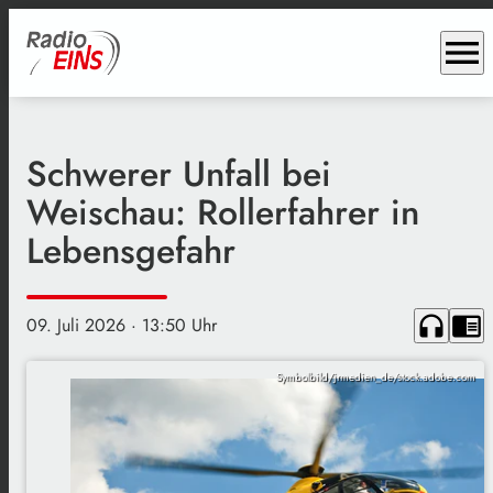
menu
Schwerer Unfall bei
Weischau: Rollerfahrer in
Lebensgefahr
headphones
chrome_reader_mode
09. Juli 2026
· 13:50 Uhr
Symbolbild/jrmedien_de/stock.adobe.com