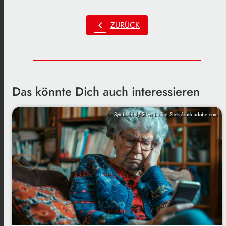
chevron_left
ZURÜCK
Das könnte Dich auch interessieren
Symbolbild/ Silver Lining Shots/stock.adobe.com