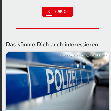
chevron_left
ZURÜCK
Das könnte Dich auch interessieren
Symbolbild/Heiko Küverling/stock.adobe.com