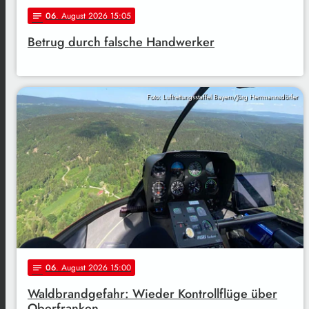
06
. August 2026 15:05
notes
Betrug durch falsche Handwerker
Foto: Luftrettungsstaffel Bayern/Jörg Herrmannsdörfer
06
. August 2026 15:00
notes
Waldbrandgefahr: Wieder Kontrollflüge über
Oberfranken