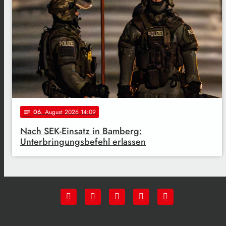
06
. August 2026 14:09
notes
Nach SEK-Einsatz in Bamberg:
Unterbringungsbefehl erlassen