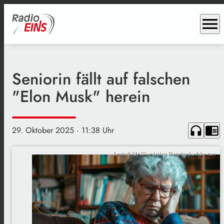
menu
Seniorin fällt auf falschen
"Elon Musk" herein
headphones
chrome_reader_mode
29. Oktober 2025
· 11:38 Uhr
Symbolbild/ Silver Lining Shots/stock.adobe.com