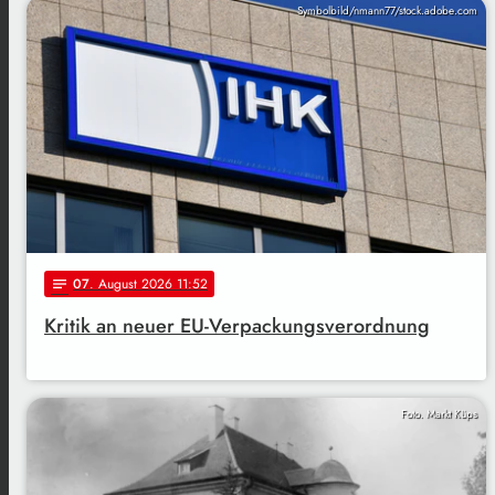
Symbolbild/nmann77/stock.adobe.com
07
. August 2026 11:52
notes
Kritik an neuer EU-Verpackungsverordnung
Foto. Markt Küps