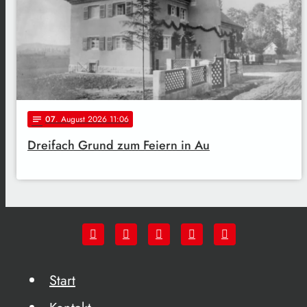
07
. August 2026 11:06
notes
Dreifach Grund zum Feiern in Au
Start