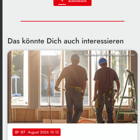
Das könnte Dich auch interessieren
Symbolbild/mihail/stock.adobe.com
07
. August 2026 15:12
notes