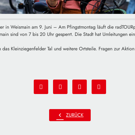
dler in Weismain am 9. Juni – Am Pfingstmontag läuft die radTOURp
in sind von 7 bis 20 Uhr gesperrt. Die Stadt hat Umleitungen eing
h das Kleinziegenfelder Tal und weitere Ortsteile. Fragen zur Aktion
chevron_left
ZURÜCK