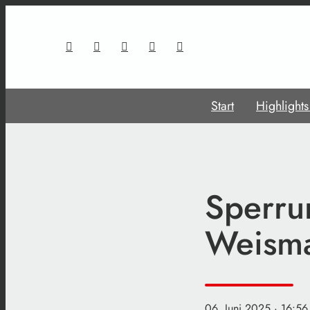
Start
Highlight
Sperru
Weism
06. Juni 2025
· 16:56