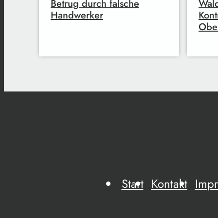
Betrug durch falsche
Wal
Handwerker
Kont
Obe
Start
Kontakt
Imp