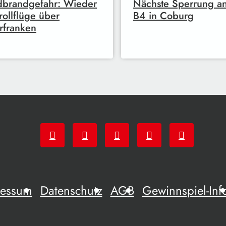
dbrandgefahr: Wieder
Nächste Sperrung a
rollflüge über
B4 in Coburg
rfranken
ressum
Datenschutz
AGB
Gewinnspiel-Inf