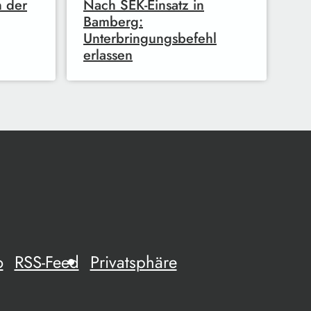
n der
Nach SEK-Einsatz in
Bamberg:
Unterbringungsbefehl
erlassen
o
RSS-Feed
Privatsphäre