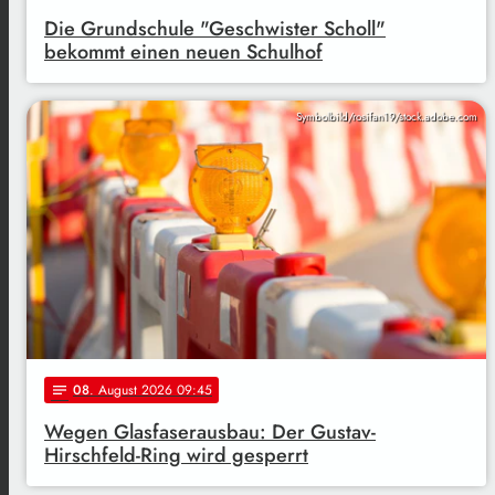
Die Grundschule "Geschwister Scholl"
bekommt einen neuen Schulhof
Symbolbild/rosifan19/stock.adobe.com
08
. August 2026 09:45
notes
Wegen Glasfaserausbau: Der Gustav-
Hirschfeld-Ring wird gesperrt