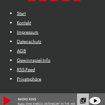
Start
Kontakt
Impressum
Datenschutz
AGB
Gewinnspiel-Info
RSS-Feed
Privatsphäre
RADIO EINS
library_music
play_arrow
Radio EINS ENRICO OSTENDORF IN THE MIX