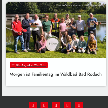
Foto: Stefanie Nickmann / Landratsamt Coburg
08
. August 2026 09:30
notes
Morgen ist Familientag im Waldbad Bad Rodach