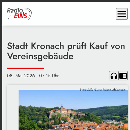
menu
Stadt Kronach prüft Kauf von
Vereinsgebäude
headphones
chrome_reader_mode
08. Mai 2026
· 07:15 Uhr
Symbolbild/LianeM/stock.adobe.com