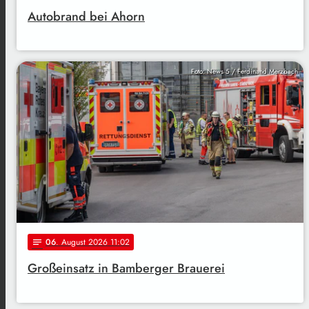
Autobrand bei Ahorn
Foto: News 5 / Ferdinand Merzbach
06
. August 2026 11:02
notes
Großeinsatz in Bamberger Brauerei