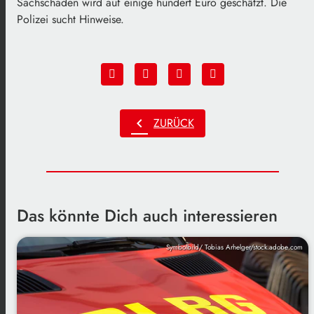
Sachschaden wird auf einige hundert Euro geschätzt. Die
Polizei sucht Hinweise.
chevron_left
ZURÜCK
Das könnte Dich auch interessieren
Symbolbild/ Tobias Arhelger/stock.adobe.com