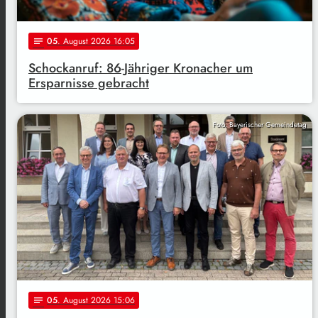
05
. August 2026 16:05
notes
Schockanruf: 86-Jähriger Kronacher um
Ersparnisse gebracht
Foto: Bayerischer Gemeindetag
05
. August 2026 15:06
notes