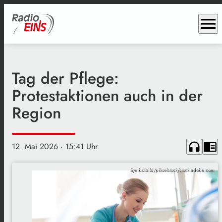
menu
Tag der Pflege:
Protestaktionen auch in der
Region
headphones
chrome_reader_mode
12. Mai 2026
· 15:41 Uhr
Symbolbild/pikselstock/stock.adobe.com