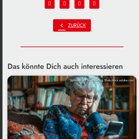
chevron_left
ZURÜCK
Das könnte Dich auch interessieren
Symbolbild/ Silver Lining Shots/stock.adobe.com