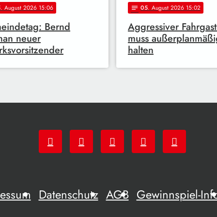
5
. August 2026 15:06
05
. August 2026 15:02
notes
eindetag: Bernd
Aggressiver Fahrgast
han neuer
muss außerplanmäßi
rksvorsitzender
halten
ressum
Datenschutz
AGB
Gewinnspiel-Inf