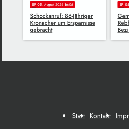
05
. August 2026 16:05
0
notes
notes
Schockanruf: 86-Jähriger
Gem
Kronacher um Ersparnisse
Reb
gebracht
Bezi
Start
Kontakt
Imp