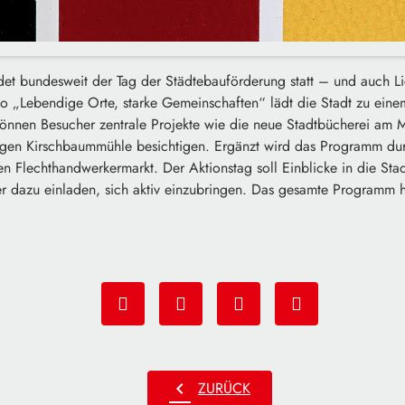
et bundesweit der Tag der Städtebauförderung statt – und auch Lich
 „Lebendige Orte, starke Gemeinschaften“ lädt die Stadt zu einem
önnen Besucher zentrale Projekte wie die neue Stadtbücherei am M
gen Kirschbaummühle besichtigen. Ergänzt wird das Programm du
 Flechthandwerkermarkt. Der Aktionstag soll Einblicke in die St
r dazu einladen, sich aktiv einzubringen. Das gesamte Programm 
chevron_left
ZURÜCK