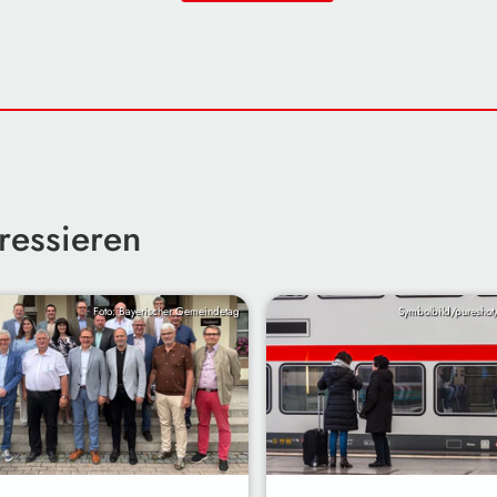
ressieren
Foto: Bayerischer Gemeindetag
Symbolbild/pureshot