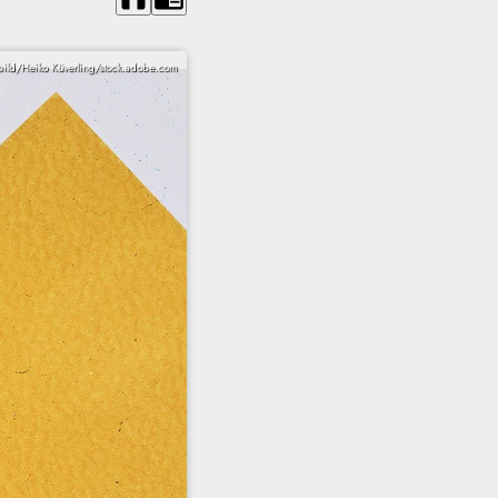
ild/Heiko Küverling/stock.adobe.com