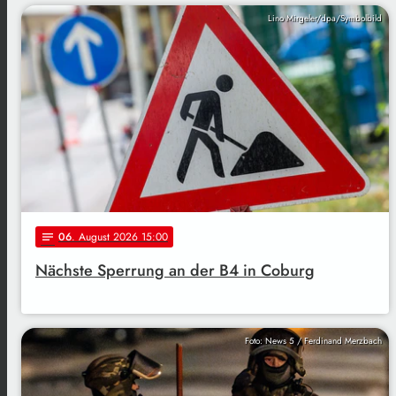
Lino Mirgeler/dpa/Symbolbild
06
. August 2026 15:00
notes
Nächste Sperrung an der B4 in Coburg
Foto: News 5 / Ferdinand Merzbach