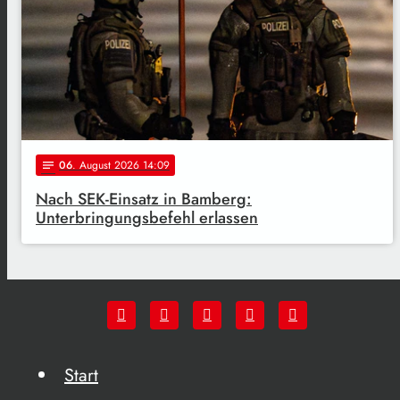
06
. August 2026 14:09
notes
Nach SEK-Einsatz in Bamberg:
Unterbringungsbefehl erlassen
Start