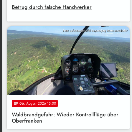
Betrug durch falsche Handwerker
Foto: Luftrettungsstaffel Bayern/Jörg Herrmannsdörfer
06
. August 2026 15:00
notes
Waldbrandgefahr: Wieder Kontrollflüge über
Oberfranken