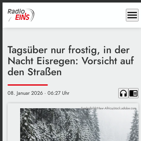
menu
Tagsüber nur frostig, in der
Nacht Eisregen: Vorsicht auf
den Straßen
headphones
chrome_reader_mode
08. Januar 2026
· 06:27 Uhr
Symbolbild/New Africa/stock.adobe.com