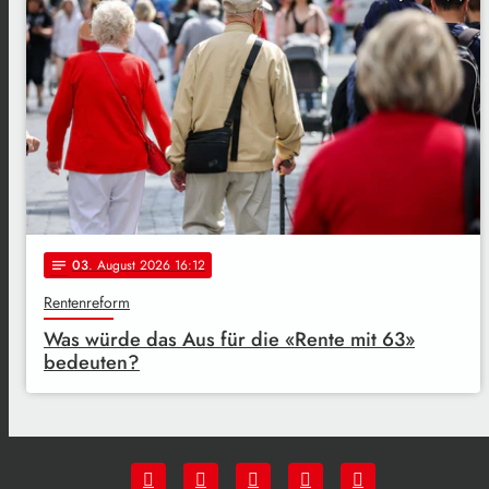
03
. August 2026 16:12
notes
Rentenreform
Was würde das Aus für die «Rente mit 63»
bedeuten?