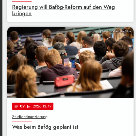
Regierung will Bafög-Reform auf den Weg
bringen
Julian Stratenschulte/dpa
09
. Juli 2026 13:49
notes
Studienfinanzierung
Was beim Bafög geplant ist