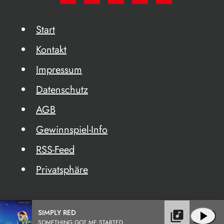
Start
Kontakt
Impressum
Datenschutz
AGB
Gewinnspiel-Info
RSS-Feed
Privatsphäre
SIMPLY RED
library_music
play_arrow
SOMETHING GOT ME STARTED