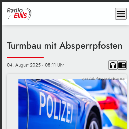
menu
Turmbau mit Absperrpfosten
headphones
chrome_reader_mode
04. August 2025
· 08:11 Uhr
Symbolbild/fottoo/stock.adobe.com