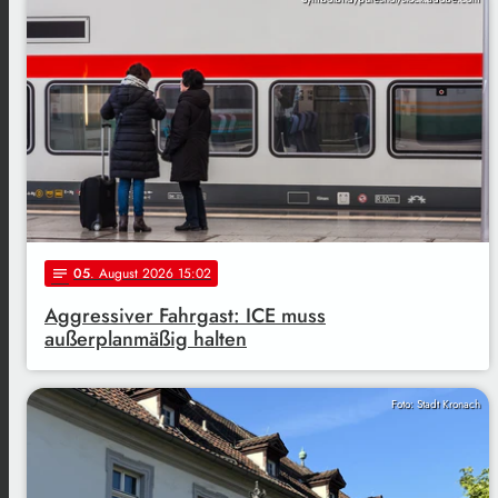
05
. August 2026 15:02
notes
Aggressiver Fahrgast: ICE muss
außerplanmäßig halten
Foto: Stadt Kronach