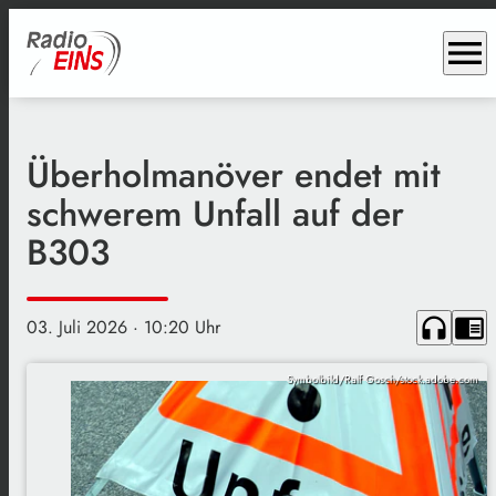
menu
Überholmanöver endet mit
schwerem Unfall auf der
B303
headphones
chrome_reader_mode
03. Juli 2026
· 10:20 Uhr
Symbolbild/Ralf Gosch/stock.adobe.com