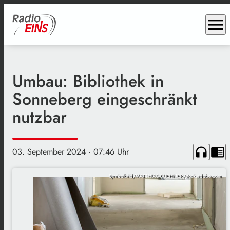
menu
Umbau: Bibliothek in
Sonneberg eingeschränkt
nutzbar
headphones
chrome_reader_mode
03. September 2024
· 07:46 Uhr
Symbolbild/MATTHIAS BUEHNER/stock.adobe.com