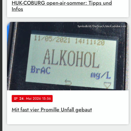
HUK-COBURG open-air-sommer: Tipps und
Infos
Symbolbild/DarSzach/stock.adobe.com
24
. Mai 2026 15:56
notes
Mit fast vier Promille Unfall gebaut