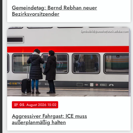
Gemeindetag: Bernd Rebhan neuer
Bezirksvorsitzender
Symbolbild/pureshot/stock.adobe.com
05
. August 2026 15:02
notes
Aggressiver Fahrgast: ICE muss
außerplanmäßig halten