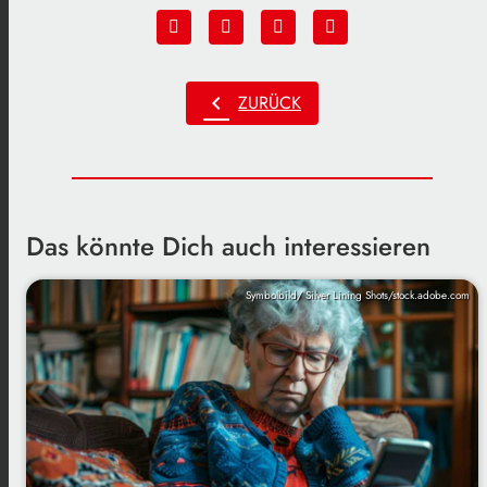
chevron_left
ZURÜCK
Das könnte Dich auch interessieren
Symbolbild/ Silver Lining Shots/stock.adobe.com