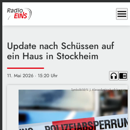
menu
Update nach Schüssen auf
ein Haus in Stockheim
headphones
chrome_reader_mode
11. Mai 2026
· 15:20 Uhr
Symbolbild/U. J. Alexander/stock.adobe.com