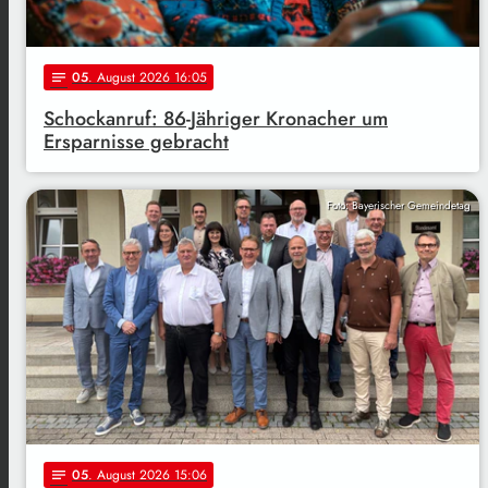
05
. August 2026 16:05
notes
Schockanruf: 86-Jähriger Kronacher um
Ersparnisse gebracht
Foto: Bayerischer Gemeindetag
05
. August 2026 15:06
notes