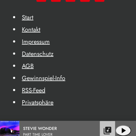
Start
Kontakt
Impressum
Datenschutz
AGB
Gewinnspiel-Info
RSS-Feed
Privatsphäre
STEVIE WONDER
library_music
play_arrow
PART TIME LOVER