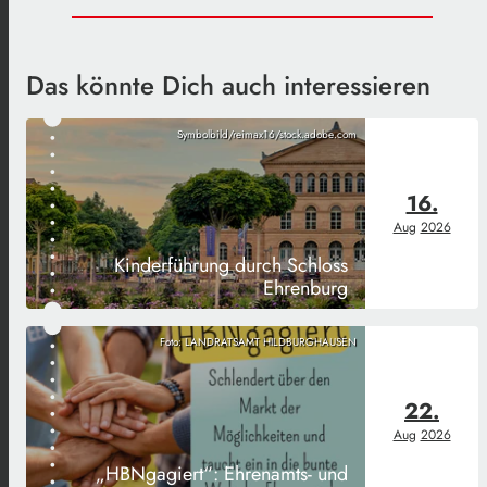
Das könnte Dich auch interessieren
Symbolbild/reimax16/stock.adobe.com
16.
Aug
2026
Kinderführung durch Schloss
Ehrenburg
Foto: LANDRATSAMT HILDBURGHAUSEN
22.
Aug
2026
„HBNgagiert“: Ehrenamts- und