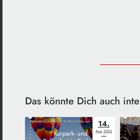
Das könnte Dich auch inte
14.
Symbolbild/cherwoman730/stock.adobe.com
Symbolbild
Aug
2026
Kurpark- und