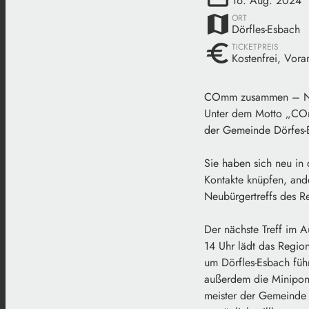
16. Aug. 2024
map
ORT
Dörfles-Esbach
euro
TICKETPREIS
Kostenfrei, Vora
COmm zusammen – Neu
Unter dem Motto „COm
der Gemeinde Dörfes-
Sie haben sich neu in
Kontakte knüpfen, and
Neubürgertreffs des R
Der nächste Treff im 
14 Uhr lädt das Regio
um Dörfles-Esbach füh
außerdem die Minipony
meister der Gemeinde 