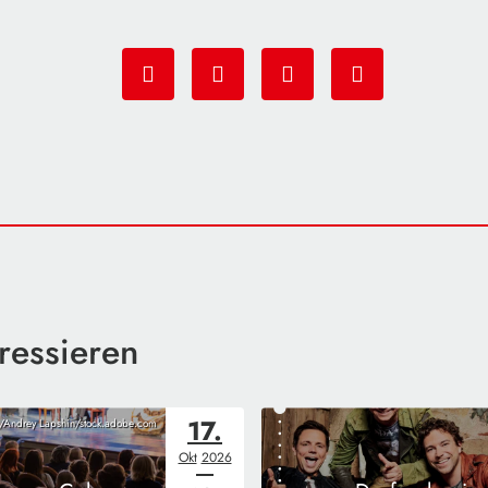
ressieren
17.
/Andrey Lapshin/stock.adobe.com
Okt
2026