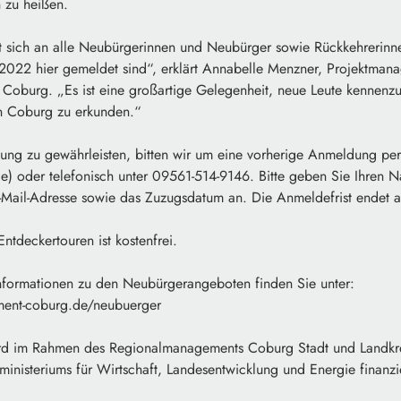
 zu heißen.
t sich an alle Neubürgerinnen und Neubürger sowie Rückkehrerinn
 2022 hier gemeldet sind“, erklärt Annabelle Menzner, Projektmana
oburg. „Es ist eine großartige Gelegenheit, neue Leute kennenz
on Coburg zu erkunden.“
ung zu gewährleisten, bitten wir um eine vorherige Anmeldung per
e) oder telefonisch unter 09561-514-9146. Bitte geben Sie Ihren
Mail-Adresse sowie das Zuzugsdatum an. Die Anmeldefrist endet 
ntdeckertouren ist kostenfrei.
nformationen zu den Neubürgerangeboten finden Sie unter:
ent-coburg.de/neubuerger
rd im Rahmen des Regionalmanagements Coburg Stadt und Landkrei
ministeriums für Wirtschaft, Landesentwicklung und Energie finanzie