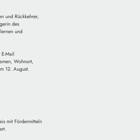
en und Rückkehrer,
gerin des
ulernen und
 E-Mail
 Namen, Wohnort,
am 12. August.
s mit Fördermitteln
rt.