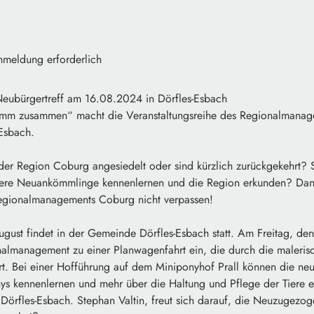
nmeldung erforderlich
bürgertreff am 16.08.2024 in Dörfles-Esbach
m zusammen“ macht die Veranstaltungsreihe des Regionalmanage
Esbach.
 der Region Coburg angesiedelt oder sind kürzlich zurückgekehrt?
ere Neuankömmlinge kennenlernen und die Region erkunden? Dann
egionalmanagements Coburg nicht verpassen!
August findet in der Gemeinde Dörfles-Esbach statt. Am Freitag, d
nalmanagement zu einer Planwagenfahrt ein, die durch die maleris
rt. Bei einer Hofführung auf dem Miniponyhof Prall können die ne
s kennenlernen und mehr über die Haltung und Pflege der Tiere er
Dörfles-Esbach. Stephan Valtin, freut sich darauf, die Neuzugezo