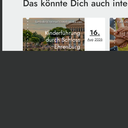
Das könnte Dich auch inte
Symbolbild/reimax16/stock.adobe.com
Foto: 
16.
Kinderführung
durch Schloss
Aug
2026
Ehrenburg
Start
Kontakt
Imp