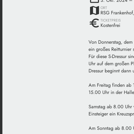
3. Okt. 2024
– 
map
ORT
RSG Frankenhof
euro
TICKETPREIS
Kostenfrei
Von Donnerstag, dem 0
ein großes Reitturnier
Für diese S-Dressur s
Uhr auf dem großen Pl
Dressur beginnt dann 
Am Freitag finden ab 1
15.00 Uhr in der Hall
Samstag ab 8.00 Uhr v
Einsteiger ein Kreuzsp
Am Sonntag ab 8.00 Uh