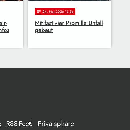
24
. Mai 2026 15:56
notes
ir-
Mit fast vier Promille Unfall
nfos
gebaut
o
RSS-Feed
Privatsphäre