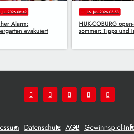
. Juli 2026 08:49
16
. Juni 2026 05:58
notes
cher Alarm:
HUK-COBURG open-a
ergarten evakuiert
sommer: Tipps und I
ressum
Datenschutz
AGB
Gewinnspiel-Inf