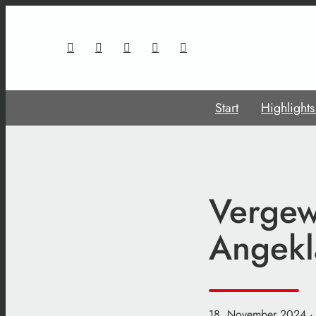
Start
Highlight
Vergew
Angekla
18. November 2024
·