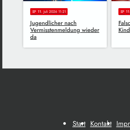
11
. Juli 2026 11:21
11
notes
notes
Jugendlicher nach
Fals
Vermisstenmeldung wieder
Kind
da
Start
Kontakt
Imp