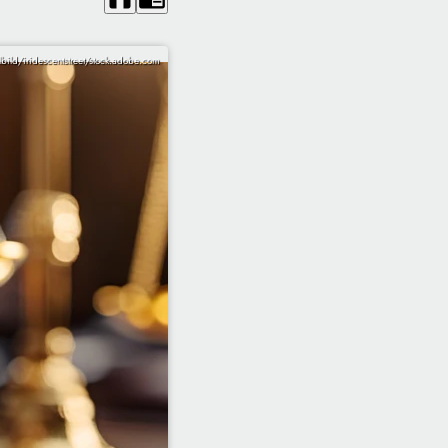
bild/iridescentstreet/stock.adobe.com