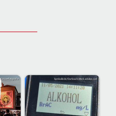
 Konzertfotografie
Symbolbild/DarSzach/stock.adobe.com