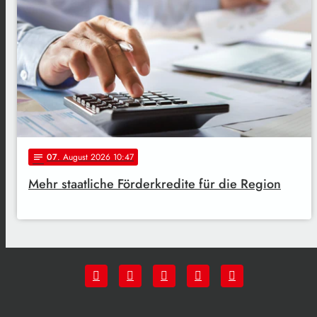
07
. August 2026 10:47
notes
Mehr staatliche Förderkredite für die Region