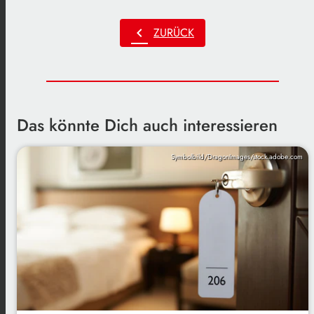
chevron_left
ZURÜCK
Das könnte Dich auch interessieren
Symbolbild/DragonImages/stock.adobe.com