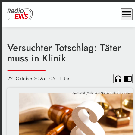
menu
Versuchter Totschlag: Täter
muss in Klinik
headphones
chrome_reader_mode
22. Oktober 2025
· 06:11 Uhr
Symbolbild/Sebastian Duda/stock.adobe.com