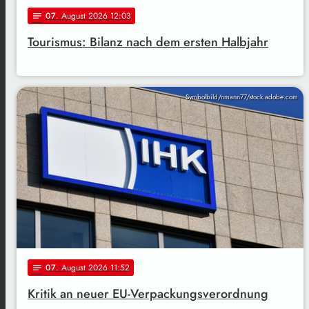
07
. August 2026 12:03
notes
Tourismus: Bilanz nach dem ersten Halbjahr
Symbolbild/nmann77/stock.adobe.com
07
. August 2026 11:52
notes
Kritik an neuer EU-Verpackungsverordnung