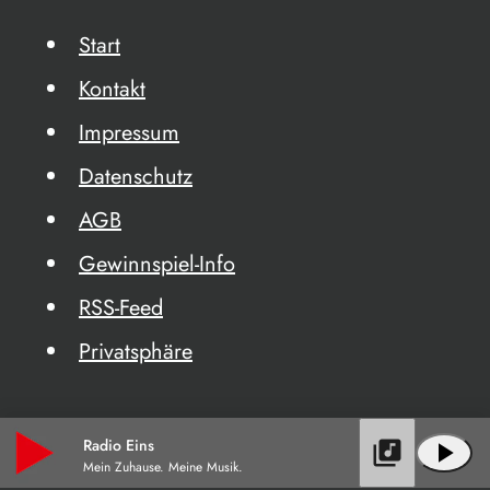
Start
Kontakt
Impressum
Datenschutz
AGB
Gewinnspiel-Info
RSS-Feed
Privatsphäre
Radio Eins
library_music
play_arrow
Mein Zuhause. Meine Musik.