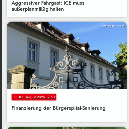
Aggressiver Fahrgast: ICE muss
außerplanmäßig halten
Foto: Stadt Kronach
05
. August 2026 12:50
notes
Finanzierung der Bürgerspital-Sanierung