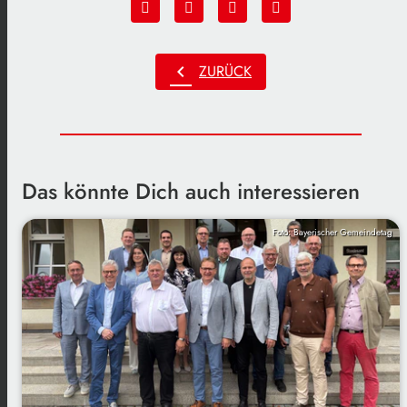
chevron_left
ZURÜCK
Das könnte Dich auch interessieren
Foto: Bayerischer Gemeindetag