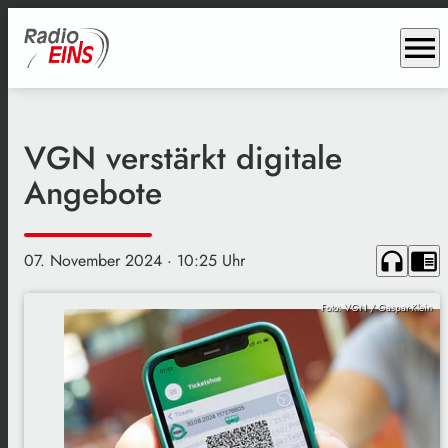
menu
VGN verstärkt digitale
Angebote
headphones
chrome_reader_mode
07. November 2024
· 10:25 Uhr
Foto: VGN / Gaspar-Klein