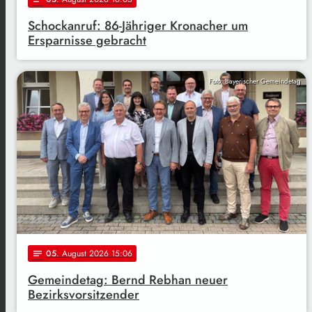
Schockanruf: 86-Jähriger Kronacher um
Ersparnisse gebracht
Foto: Bayerischer Gemeindetag
05
. August 2026 15:06
notes
Gemeindetag: Bernd Rebhan neuer
Bezirksvorsitzender