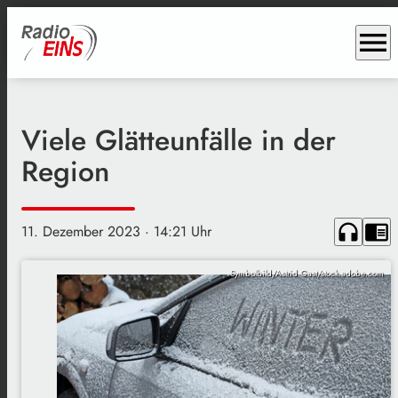
menu
Viele Glätteunfälle in der
Region
headphones
chrome_reader_mode
11. Dezember 2023
· 14:21 Uhr
Symbolbild/Astrid Gast/stock.adobe.com