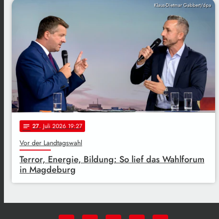
Klaus-Dietmar Gabbert/dpa
27
. Juli 2026 19:27
notes
Vor der Landtagswahl
Terror, Energie, Bildung: So lief das Wahlforum
in Magdeburg