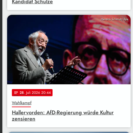
Kandidat Schulze
Hendrik Schmidt/dpa
28
. Juli 2026 20:44
notes
Wahlkampf
Hallervorden: AfD-Regierung würde Kultur
zensieren