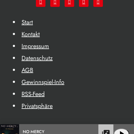
Start
Kontakt
Impressum
Datenschutz
AGB
Gewinnspiel-Info
RSS-Feed
Privatsphäre
NO MERCY
library_music
play_arrow