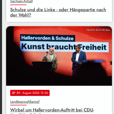
Sachsen-Anhalt
Schulze und die Linke - oder Hängepartie nach
der Wahl?
Hendrik Schmidt/dpa
01
. August 2026 13:26
notes
Landtagswahlkampf
Wirbel um Hallervorden-Auftritt bei CDU-