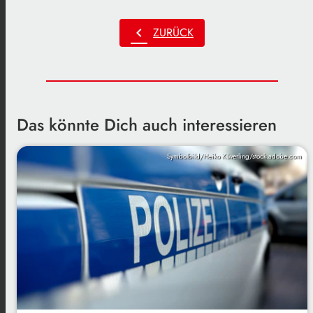
chevron_left
ZURÜCK
Das könnte Dich auch interessieren
Symbolbild/Heiko Küverling/stock.adobe.com