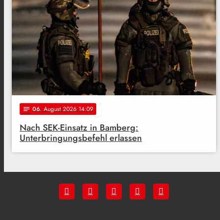
06
. August 2026 14:09
notes
Nach SEK-Einsatz in Bamberg:
Unterbringungsbefehl erlassen