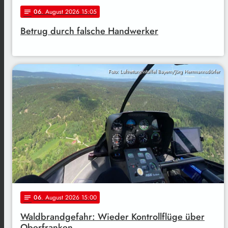
06
. August 2026 15:05
notes
Betrug durch falsche Handwerker
Foto: Luftrettungsstaffel Bayern/Jörg Herrmannsdörfer
06
. August 2026 15:00
notes
Waldbrandgefahr: Wieder Kontrollflüge über
Oberfranken