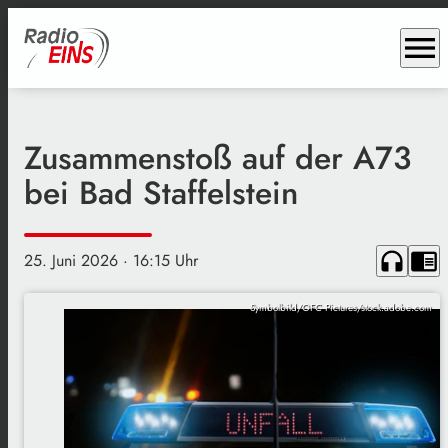
menu
Zusammenstoß auf der A73
bei Bad Staffelstein
headphones
chrome_reader_mode
25. Juni 2026
· 16:15 Uhr
Symbolbild/OFC Pictures/stock.adobe.com