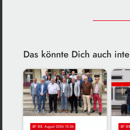
Das könnte Dich auch inte
Foto: Bayerischer Gemeindetag
05
. August 2026 15:06
0
notes
notes