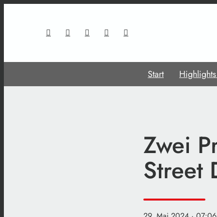
Start
Highlight
Zwei P
Street
29. Mai 2024
· 07:06