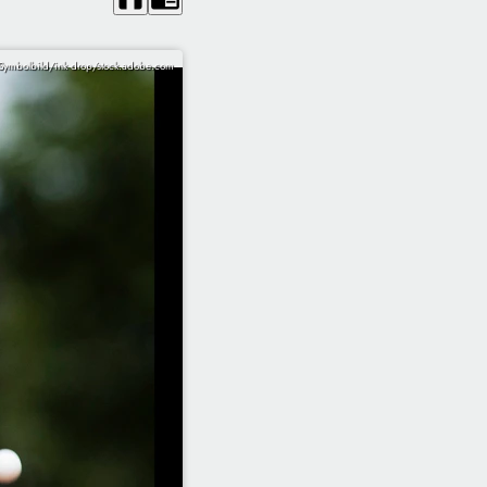
Symbolbild/ink drop/stock.adobe.com