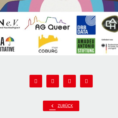
chevron_left
ZURÜCK