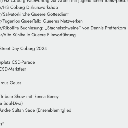
/HS Coburg Fachvortrag zur Arbeit mit jugendlichen Trans*perso
r/HS Coburg Diskursworkshop
/Salvatorkirche Queere Gottesdient
/Fugenlos QueerTalk: Queeres Netzwerken
Ribollita Buchlesung: „Stachelschweine“ von Dennis Pfefferkorn
/Alte Kühlhalle Queere Filmvorführung
 Street Day Coburg 2024
rplatz CSD-Parade
CSD-Marktfest
arcus Geuss
Tribute Show mit Ikenna Beney
e Soul-Diva)
 Andre Sultan Sade (Ensemblemitglied
os“